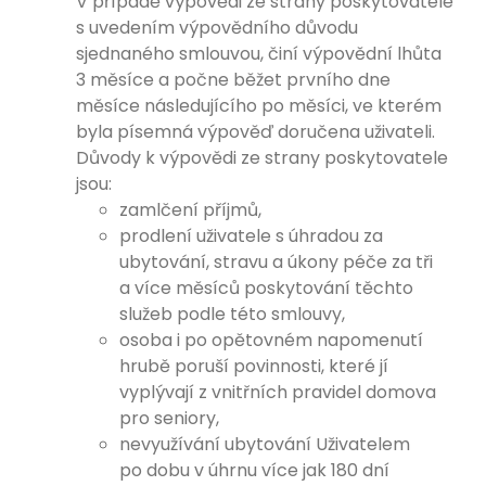
V případě výpovědi ze strany poskytovatele
s uvedením výpovědního důvodu
sjednaného smlouvou, činí výpovědní lhůta
3 měsíce a počne běžet prvního dne
měsíce následujícího po měsíci, ve kterém
byla písemná výpověď doručena uživateli.
Důvody k výpovědi ze strany poskytovatele
jsou:
zamlčení příjmů,
prodlení uživatele s úhradou za
ubytování, stravu a úkony péče za tři
a více měsíců poskytování těchto
služeb podle této smlouvy,
osoba i po opětovném napomenutí
hrubě poruší povinnosti, které jí
vyplývají z vnitřních pravidel domova
pro seniory,
nevyužívání ubytování Uživatelem
po dobu v úhrnu více jak 180 dní