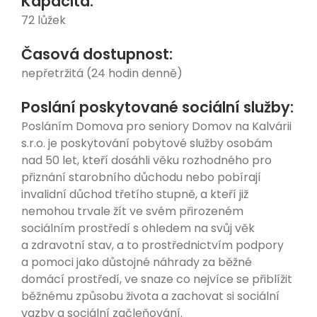
Kapacita:
72 lůžek
Časová dostupnost:
nepřetržitá (24 hodin denně)
Poslání poskytované sociální služby:
Posláním Domova pro seniory Domov na Kalvárii
s.r.o. je poskytování pobytové služby osobám
nad 50 let, kteří dosáhli věku rozhodného pro
přiznání starobního důchodu nebo pobírají
invalidní důchod třetího stupně, a kteří již
nemohou trvale žít ve svém přirozeném
sociálním prostředí s ohledem na svůj věk
a zdravotní stav, a to prostřednictvím podpory
a pomoci jako důstojné náhrady za běžné
domácí prostředí, ve snaze co nejvíce se přiblížit
běžnému způsobu života a zachovat si sociální
vazby a sociální začleňování.