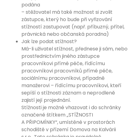
podána
– stěžovatel má také možnost si zvolit
zástupce, který ho bude při vyřizování
stížností zastupovat (např. příbuzný, přítel,
právnická nebo občanská poradna)
Jak lze podat stížnost?
Má-li uživatel stížnost, přednese ji sám, nebo
prostřednictvím jiného zástupce
pracovníkovi přímé péče, řídícímu
pracovníkovi pracovníků přímé péče,
sociálnímu pracovníkovi, případně
manažerovi – řídícímu pracovníkovi, kteří
sepíší o stížnosti záznam a neprodleně
zajistí její projednání.
Stížnosti je možné vhazovat i do schránky
označené štítkem „STÍŽNOSTI
A PŘIPOMÍNKY“, umístěné v prostorách
schodiště v přízemí Domova na Kalvárii
s.r.o.. Tato schránka je pravidelně