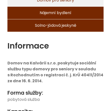
Domov pro seniory
Nájemní bydlení
Solno-jódová jeskyně
Informace
Domov na Kalvárii s.r.o. poskytuje sociální
službu typu domovy pro seniory v souladu
s Rozhodnutím o registraci č. j. KrÚ 40411/2014
ze dne 16. 6. 2014.
Forma služby:
pobytová služba