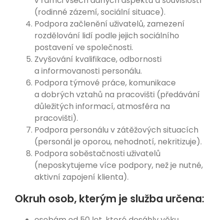
v rámci všech daných aspektů a souvislostí
(rodinné zázemí, sociální situace).
Podpora začlenění uživatelů, zamezení
rozdělování lidí podle jejich sociálního
postavení ve společnosti.
Zvyšování kvalifikace, odbornosti
a informovanosti personálu.
Podpora týmové práce, komunikace
a dobrých vztahů na pracovišti (předávání
důležitých informací, atmosféra na
pracovišti).
Podpora personálu v zátěžových situacích
(personál je oporou, nehodnotí, nekritizuje).
Podpora soběstačnosti uživatelů
(neposkytujeme více podpory, než je nutné,
aktivní zapojení klienta).
Okruh osob, kterým je služba určena:
osobám od 50 let, které dosáhly věku