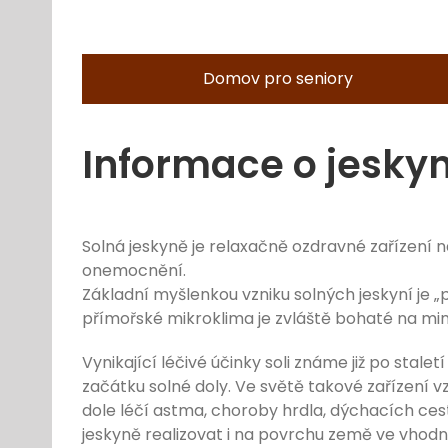
Domov pro seniory
Informace o jeskyn
Solná jeskyně je relaxačně ozdravné zařízení na
onemocnění.
Základní myšlenkou vzniku solných jeskyní je „
přímořské mikroklima je zvláště bohaté na min
Vynikající léčivé účinky soli známe již po stal
začátku solné doly. Ve světě takové zařízení vzn
dole léčí astma, choroby hrdla, dýchacích cest
jeskyně realizovat i na povrchu země ve vhod