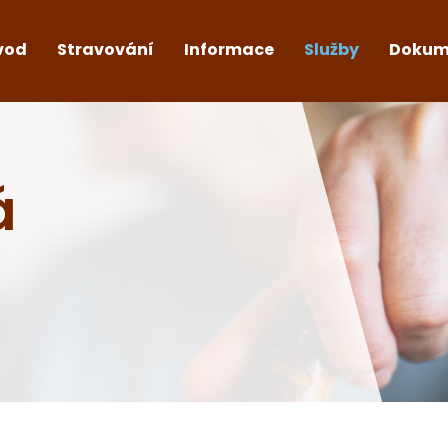
vod
Stravování
Informace
Služby
Dokum
á