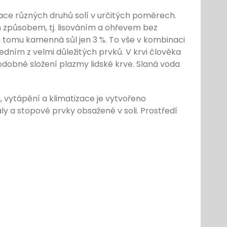
nace různých druhů solí v určitých poměrech.
 způsobem, tj. lisováním a ohřevem bez
i tomu kamenná sůl jen 3 %. To vše v kombinaci
jedním z velmi důležitých prvků. V krvi člověka
podobné složení plazmy lidské krve. Slaná voda
, vytápění a klimatizace je vytvořeno
y a stopové prvky obsažené v soli. Prostředí