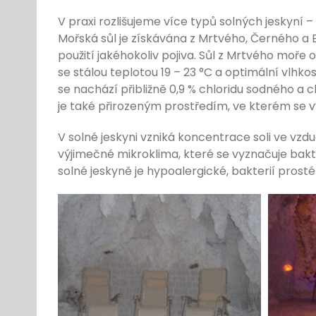
V praxi rozlišujeme více typů solných jeskyní
Mořská sůl je získávána z Mrtvého, Černého a
použití jakéhokoliv pojiva. Sůl z Mrtvého moř
se stálou teplotou 19 – 23 °C a optimální vlhko
se nachází přibližně 0,9 % chloridu sodného a 
je také přirozeným prostředím, ve kterém se vyv
V solné jeskyni vzniká koncentrace soli ve vzd
výjimečné mikroklima, které se vyznačuje bakt
solné jeskyně je hypoalergické, bakterií prosté