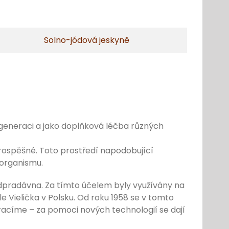
Solno-jódová jeskyně
 regeneraci a jako doplňková léčba různých
prospěšné. Toto prostředí napodobující
 organismu.
ž odpradávna. Za tímto účelem byly využívány na
le Vielička v Polsku. Od roku 1958 se v tomto
vracíme – za pomoci nových technologií se dají