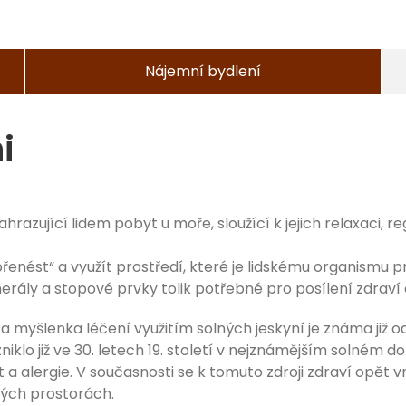
Nájemní bydlení
i
hrazující lidem pobyt u moře, sloužící k jejich relaxaci,
přenést“ a využít prostředí, které je lidskému organismu 
erály a stopové prvky tolik potřebné pro posílení zdraví
etí a myšlenka léčení využitím solných jeskyní je známa ji
iklo již ve 30. letech 19. století v nejznámějším solném do
 a alergie. V současnosti se k tomuto zdroji zdraví opět 
ných prostorách.